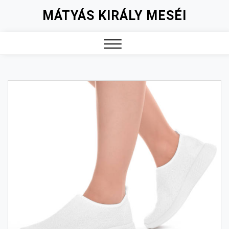
Skip
MÁTYÁS KIRÁLY MESÉI
to
content
Close
Menu