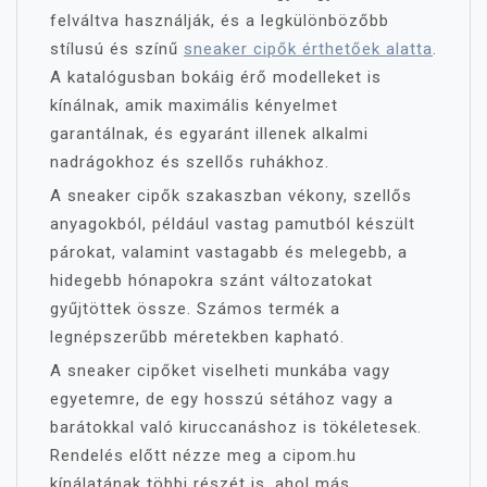
felváltva használják, és a legkülönbözőbb
stílusú és színű
sneaker cipők érthetőek alatta
.
A katalógusban bokáig érő modelleket is
kínálnak, amik maximális kényelmet
garantálnak, és egyaránt illenek alkalmi
nadrágokhoz és szellős ruhákhoz.
A sneaker cipők szakaszban vékony, szellős
anyagokból, például vastag pamutból készült
párokat, valamint vastagabb és melegebb, a
hidegebb hónapokra szánt változatokat
gyűjtöttek össze. Számos termék a
legnépszerűbb méretekben kapható.
A sneaker cipőket viselheti munkába vagy
egyetemre, de egy hosszú sétához vagy a
barátokkal való kiruccanáshoz is tökéletesek.
Rendelés előtt nézze meg a cipom.hu
kínálatának többi részét is, ahol más