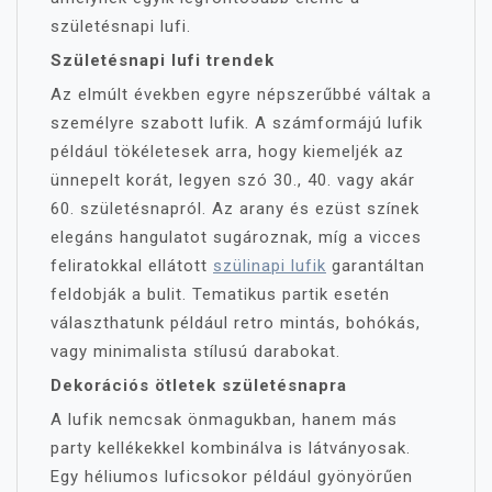
születésnapi lufi.
Születésnapi lufi trendek
Az elmúlt években egyre népszerűbbé váltak a
személyre szabott lufik. A számformájú lufik
például tökéletesek arra, hogy kiemeljék az
ünnepelt korát, legyen szó 30., 40. vagy akár
60. születésnapról. Az arany és ezüst színek
elegáns hangulatot sugároznak, míg a vicces
feliratokkal ellátott
szülinapi lufik
garantáltan
feldobják a bulit. Tematikus partik esetén
választhatunk például retro mintás, bohókás,
vagy minimalista stílusú darabokat.
Dekorációs ötletek születésnapra
A lufik nemcsak önmagukban, hanem más
party kellékekkel kombinálva is látványosak.
Egy héliumos luficsokor például gyönyörűen