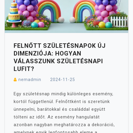
FELNŐTT SZÜLETÉSNAPOK ÚJ
DIMENZIÓJA: HOGYAN
VÁLASSZUNK SZÜLETÉSNAPI
LUFIT?
nemadmin
2024-11-25
Egy születésnap mindig különleges esemény,
kortól függetlenül. Felnőttként is szeretünk
ünnepelni, barátokkal és családdal együtt
tölteni az időt. Az esemény hangulatát
azonban nagyban meghatározza a dekoráció,
amelynek egyik legfontosabb eleme a