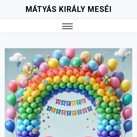
Skip
MÁTYÁS KIRÁLY MESÉI
to
content
Close
Menu