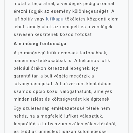
mutat a bejáratnál, a vendégek pedig azonnal
érezni fogják az esemény különlegességét. A
lufiboltív vagy
lufikapu
tökéletes központi elem
lehet, amely alatt az ünnepelt és a vendégek
szívesen készítenek közös fotókat.
A minőség fontossága
A jó minőségű lufik nemcsak tartósabbak,
hanem esztétikusabbak is. A héliumos lufik
például órákon keresztül lebegnek, így
garantáltan a buli végéig megőrzik a
látványosságukat. A Lufiverzum kínálatában
számos opció közül válogathatunk, amelyek
minden ízlést és költségvetést kielégítenek.
Egy születésnap emlékezetessé tétele nem
nehéz, ha a megfelelő lufikat választjuk.
Inspirálódj a Lufiverzum széles választékából,
és tedd az ünneplést igazán különlegessé.