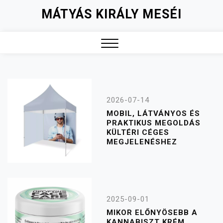
Skip
MÁTYÁS KIRÁLY MESÉI
to
content
Close
Menu
2026-07-14
MOBIL, LÁTVÁNYOS ÉS
PRAKTIKUS MEGOLDÁS
KÜLTÉRI CÉGES
MEGJELENÉSHEZ
2025-09-01
MIKOR ELŐNYÖSEBB A
KANNABISZT KRÉM