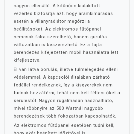
nagyon ellenálló. A kitűnően kialakított
vezérlés biztosítja azt, hogy áramkimaradás
esetén a villanyradiátor megőrzi a
beállításokat. Az elektromos fűtőpanel
nemcsak falra szerelhető, hanem gurulós
változatban is beszerezhető. Ez a fajta
berendezés kifejezetten mobil használatra lett
kifejlesztve.
El van látva borulás, illetve túlmelegedés elleni
védelemmel. A kapcsolói általában zárható
fedéllel rendelkeznek, így a kisgyerekek nem
tudnak hozzáférni, tehát nem kell félteni őket a
sérüléstől. Nagyon rugalmasan használható,
mivel többnyire az 500 Wattnál nagyobb
berendezések több fokozatban kapcsolhatók.
Az elektromos fűtőpanel esetében tudni kell,
hogy akár beépített időzítővel is