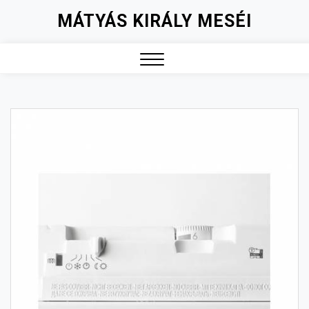
Skip
MÁTYÁS KIRÁLY MESÉI
to
content
Close
Menu