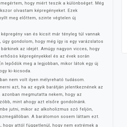
 megértem, hogy miért teszik a különbséget. Még
okszor olvastam képregényeket. Ezek
nyílt meg előttem, szinte végtelen új
épregény van és kicsit már tényleg túl vannak
ül, úgy gondolom, hogy még így is egy varázslatos
 bárkinek az idejét. Amúgy nagyon vicces, hogy
perhősös képregényekkel és az évek során
Én lepődök meg a legjobban, mikor látok egy új
ogy ki-kicsoda.
an nem volt ilyen mélyreható tudásom.
merni azt, ha az egyik barátján jelentkeznének az
ala azonban megmutatta nekem, hogy az
zóbb, mint ahogy azt elsőre gondolnánk.
be jutni, mikor az alkoholizmus szó feljön,
uszmegállóban. A barátomon sosem láttam ezt.
 hogy attól függetlenül, hogy nem extrémek a