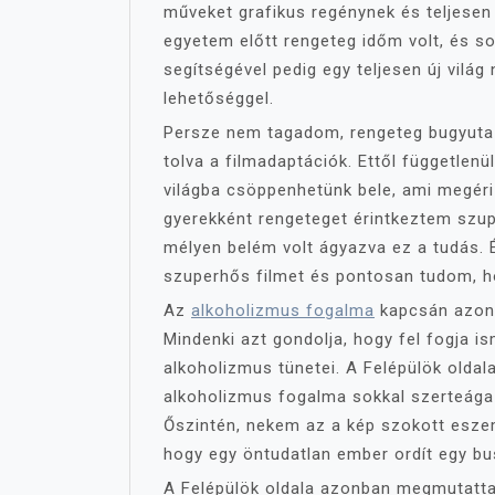
műveket grafikus regénynek és teljesen
egyetem előtt rengeteg időm volt, és s
segítségével pedig egy teljesen új világ 
lehetőséggel.
Persze nem tagadom, rengeteg bugyuta k
tolva a filmadaptációk. Ettől független
világba csöppenhetünk bele, ami megéri
gyerekként rengeteget érintkeztem szu
mélyen belém volt ágyazva ez a tudás. 
szuperhős filmet és pontosan tudom, h
Az
alkoholizmus fogalma
kapcsán azonb
Mindenki azt gondolja, hogy fel fogja is
alkoholizmus tünetei. A Felépülök old
alkoholizmus fogalma sokkal szerteága
Őszintén, nekem az a kép szokott eszem
hogy egy öntudatlan ember ordít egy b
A Felépülök oldala azonban megmutatta,