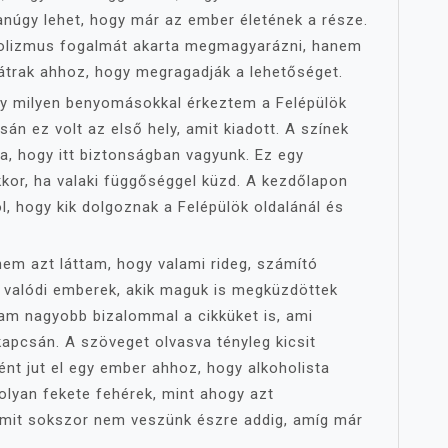
anúgy lehet, hogy már az ember életének a része.
holizmus fogalmát akarta megmagyarázni, hanem
bátrak ahhoz, hogy megragadják a lehetőséget.
gy milyen benyomásokkal érkeztem a Felépülök
án ez volt az első hely, amit kiadott. A színek
ta, hogy itt biztonságban vagyunk. Ez egy
kor, ha valaki függőséggel küzd. A kezdőlapon
l, hogy kik dolgoznak a Felépülök oldalánál és
 nem azt láttam, hogy valami rideg, számító
 valódi emberek, akik maguk is megküzdöttek
am nagyobb bizalommal a cikküket is, ami
kapcsán. A szöveget olvasva tényleg kicsit
nt jut el egy ember ahhoz, hogy alkoholista
olyan fekete fehérek, mint ahogy azt
amit sokszor nem veszünk észre addig, amíg már