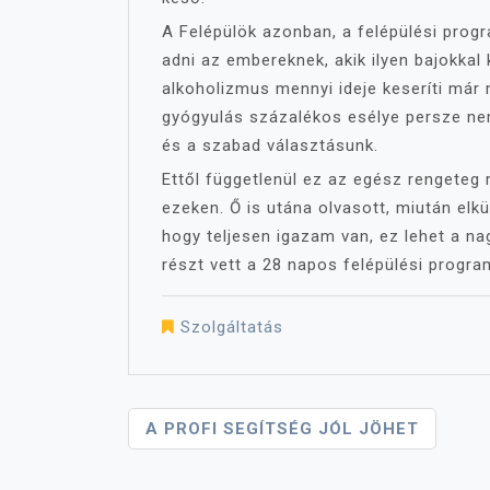
A Felépülök azonban, a felépülési prog
adni az embereknek, akik ilyen bajokkal
alkoholizmus mennyi ideje keseríti már 
gyógyulás százalékos esélye persze ne
és a szabad választásunk.
Ettől függetlenül ez az egész rengeteg 
ezeken. Ő is utána olvasott, miután elk
hogy teljesen igazam van, ez lehet a na
részt vett a 28 napos felépülési progr
Szolgáltatás
Bejegyzés
A PROFI SEGÍTSÉG JÓL JÖHET
Navigáció