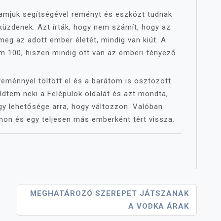
ramjuk segítségével reményt és eszközt tudnak
 küzdenek. Azt írták, hogy nem számít, hogy az
meg az adott ember életét, mindig van kiút. A
m 100, hiszen mindig ott van az emberi tényező
reménnyel töltött el és a barátom is osztozott
üldtem neki a Felépülök oldalát és azt mondta,
gy lehetősége arra, hogy változzon. Valóban
amon és egy teljesen más emberként tért vissza.
MEGHATÁROZÓ SZEREPET JÁTSZANAK
A VODKA ÁRAK