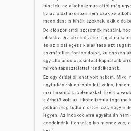
tünetek, az alkoholizmus attól még ugy
Ez az oldal azonban nem csak az alko
megoldást is kínált azoknak, akik elég 
De először arról szeretnék mesélni, ho
oldalára. Az alkoholizmus fogalma kapcs
és az oldal egész kialakítása azt sugall
eszméletlen fontos dolog, különösen ak
egy általános áttekintést kaphatunk arró
milyen tapasztalattal rendelkeznek.
Ez egy óriási pillanat volt nekem. Mivel
agyturkászok csapata lett volna, hanem
már hasonló problémákkal. Ezért olvast
elérhető volt az alkoholizmus fogalma 
jobban meg tudtam érteni azt, hogy miké
legyen. Az indokok erre egyáltalán nem 
gondolnánk. Rengeteg kis nüansz van, 
késő.