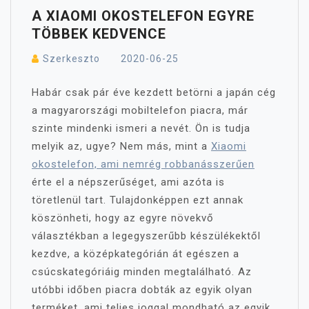
A XIAOMI OKOSTELEFON EGYRE
TÖBBEK KEDVENCE
Szerkeszto
2020-06-25
Habár csak pár éve kezdett betörni a japán cég
a magyarországi mobiltelefon piacra, már
szinte mindenki ismeri a nevét. Ön is tudja
melyik az, ugye? Nem más, mint a
Xiaomi
okostelefon, ami nemrég robbanásszerűen
érte el a népszerűséget, ami azóta is
töretlenül tart. Tulajdonképpen ezt annak
köszönheti, hogy az egyre növekvő
választékban a legegyszerűbb készülékektől
kezdve, a középkategórián át egészen a
csúcskategóriáig minden megtalálható. Az
utóbbi időben piacra dobták az egyik olyan
terméket, ami teljes joggal mondható az egyik