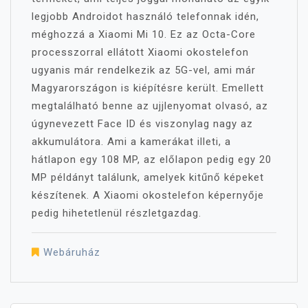
legjobb Androidot használó telefonnak idén,
méghozzá a Xiaomi Mi 10.
Ez az Octa-Core
processzorral ellátott Xiaomi okostelefon
ugyanis már rendelkezik az 5G-vel, ami már
Magyarországon is kiépítésre került. Emellett
megtalálható benne az ujjlenyomat olvasó, az
úgynevezett Face ID és viszonylag nagy az
akkumulátora. Ami a kamerákat illeti, a
hátlapon egy 108 MP, az előlapon pedig egy 20
MP példányt találunk, amelyek kitűnő képeket
készítenek. A Xiaomi okostelefon képernyője
pedig hihetetlenül részletgazdag.
Webáruház