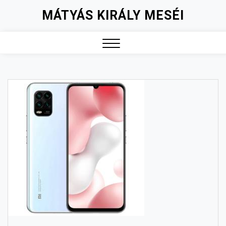
Skip
MÁTYÁS KIRÁLY MESÉI
to
content
Close
Menu