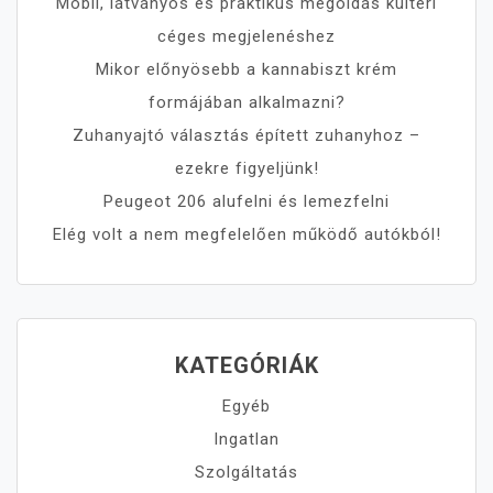
Mobil, látványos és praktikus megoldás kültéri
céges megjelenéshez
Mikor előnyösebb a kannabiszt krém
formájában alkalmazni?
Zuhanyajtó választás épített zuhanyhoz –
ezekre figyeljünk!
Peugeot 206 alufelni és lemezfelni
Elég volt a nem megfelelően működő autókból!
KATEGÓRIÁK
Egyéb
Ingatlan
Szolgáltatás