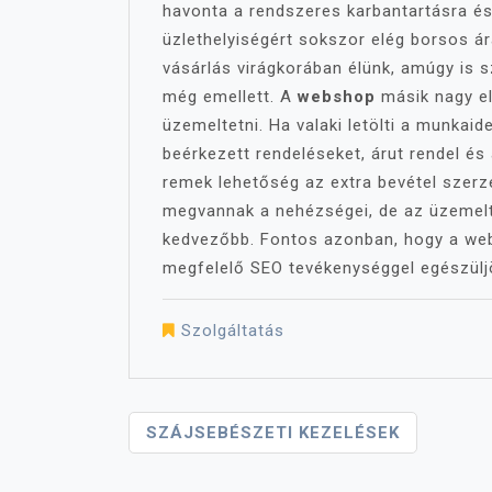
havonta a rendszeres karbantartásra és
üzlethelyiségért sokszor elég borsos ára
vásárlás virágkorában élünk, amúgy is 
még emellett.
A
webshop
másik nagy el
üzemeltetni. Ha valaki letölti a munkai
beérkezett rendeléseket, árut rendel és
remek lehetőség az extra bevétel szerz
megvannak a nehézségei, de az üzemel
kedvezőbb. Fontos azonban, hogy a we
megfelelő SEO tevékenységgel egészüljö
Szolgáltatás
Bejegyzés
SZÁJSEBÉSZETI KEZELÉSEK
Navigáció