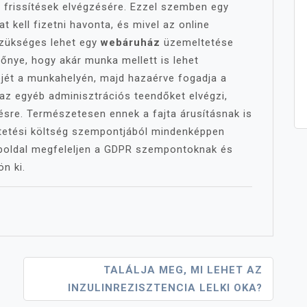
 frissítések elvégzésére. Ezzel szemben egy
t kell fizetni havonta, és mivel az online
szükséges lehet egy
webáruház
üzemeltetése
őnye, hogy akár munka mellett is lehet
dejét a munkahelyén, majd hazaérve fogadja a
 az egyéb adminisztrációs teendőket elvégzi,
ésre. Természetesen ennek a fajta árusításnak is
tetési költség szempontjából mindenképpen
boldal megfeleljen a GDPR szempontoknak és
n ki.
TALÁLJA MEG, MI LEHET AZ
INZULINREZISZTENCIA LELKI OKA?