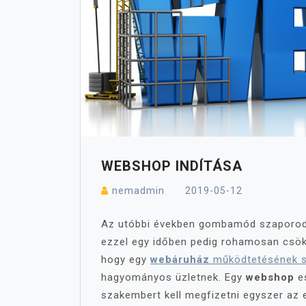
WEBSHOP INDÍTÁSA
nemadmin
2019-05-12
Az utóbbi években gombamód szaporod
ezzel egy időben pedig rohamosan csök
hogy egy
webáruház
működtetésének s
hagyományos üzletnek. Egy
webshop
es
szakembert kell megfizetni egyszer az el