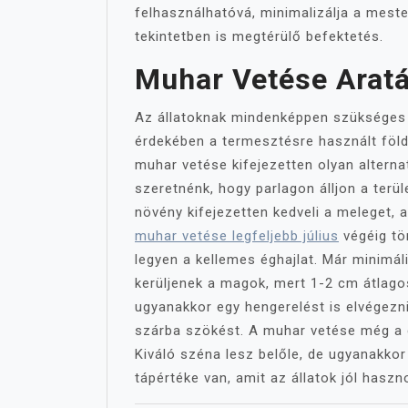
felhasználhatóvá, minimalizálja a mest
tekintetben is megtérülő befektetés.
Muhar Vetése Arat
Az állatoknak mindenképpen szükséges a
érdekében a termesztésre használt föl
muhar vetése kifejezetten olyan alterna
szeretnénk, hogy parlagon álljon a terül
növény kifejezetten kedveli a meleget, a
muhar vetése legfeljebb július
végéig tör
legyen a kellemes éghajlat. Már minimál
kerüljenek a magok, mert 1-2 cm átlag
ugyanakkor egy hengerelést is elvégezni
szárba szökést. A muhar vetése még a g
Kiváló széna lesz belőle, de ugyanakkor
tápértéke van, amit az állatok jól haszn