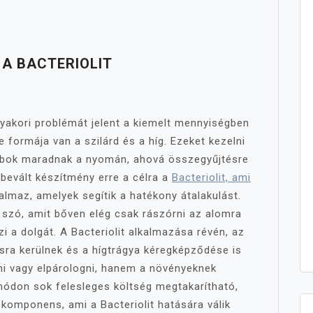
A BACTERIOLIT
gyakori problémát jelent a kiemelt mennyiségben
e formája van a szilárd és a híg. Ezeket kezelni
mbok maradnak a nyomán, ahová összegyűjtésre
 bevált készítmény erre a célra a
Bacteriolit, ami
almaz, amelyek segítik a hatékony átalakulást.
 szó, amit bőven elég csak rászórni az alomra
i a dolgát. A Bacteriolit alkalmazása révén, az
sra kerülnek és a hígtrágya kéregképződése is
yni vagy elpárologni, hanem a növényeknek
módon sok felesleges költség megtakarítható,
komponens, ami a Bacteriolit hatására válik