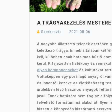
A TRÁGYAKEZELÉS MESTERE 
Szerkeszto
2021-08-06
A nagyobb állattartó telepek esetében 
keletkező trágya. Ennek általában kétfél
kell, különben csak hatalmas bűzlő do
kerül. Kifejezetten hatékony és remekül
olyan komponenseket
és kultúrákat tart
Voltaképpen egy porállagú anyagról van
és innentől kezdve az életközösség tesz
ürülékben lévő hasznos anyagok feltárá
javul. Ennek hatására nem fog az elfol
felvehető formátummá alakul át. Ilyen 
hiszen a könnyedén kiszórható szerves 