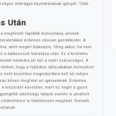
erséges műtrágya kijuttatásának igényét. Több
ás Után
 megfelelő táplálék biztosítása, aminek
dterületekkel érdemes okosan gazdálkodni. A
tíva, amit megéri kiaknázni, főleg akkor, ha nem
et a kalászosok learatása után. Ez a kivételes
minek hatására jól tűri a nyári szárazságot. A
ténhet, hogy a fejlődési időszakában biztosított
is esőt követően megindul.Nem kell túl mélyre
osan bőven megfelel az igényeiknek. Érdemes
 a kiszórást követően, mert ez segíti a gyors
yengébb adottságú talajok esetén is javallott.
 zöldetetésre is tökéletesen megfelel. Kiemelt
osítanak.