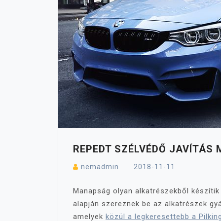
REPEDT SZÉLVÉDŐ JAVÍTÁS 
nemadmin
2018-11-11
Manapság olyan alkatrészekből készítik
alapján szereznek be az alkatrészek gyár
amelyek
közül a legkeresettebb a Pilki