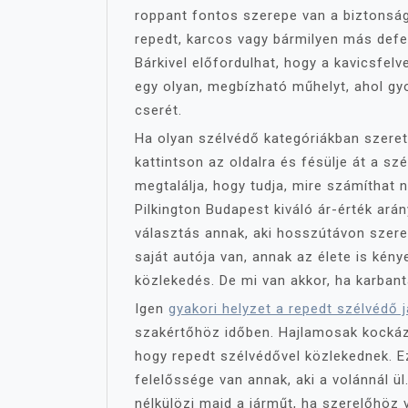
roppant fontos szerepe van a biztonsá
repedt, karcos vagy bármilyen más defek
Bárkivel előfordulhat, hogy a kavicsfelv
egy olyan, megbízható műhelyt, ahol gyo
cserét.
Ha olyan szélvédő kategóriákban szeretn
kattintson az oldalra és fésülje át a szé
megtalálja, hogy tudja, mire számíthat n
Pilkington Budapest kiváló ár-érték arán
választás annak, aki hosszútávon szere
saját autója van, annak az élete is kén
közlekedés. De mi van akkor, ha karbant
Igen
gyakori helyzet a repedt szélvédő j
szakértőhöz időben. Hajlamosak kockázt
hogy repedt szélvédővel közlekednek. 
felelőssége van annak, aki a volánnál ül
nélkülözi majd a járműt, ha szerelőhöz