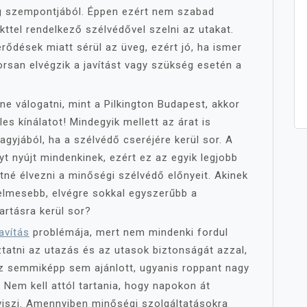
g szempontjából. Éppen ezért nem szabad
ttel rendelkező szélvédővel szelni az utakat.
erődések miatt sérül az üveg, ezért jó, ha ismer
rsan elvégzik a javítást vagy szükség esetén a
e válogatni, mint a Pilkington Budapest, akkor
les kínálatot! Mindegyik mellett az árat is
agyjából, ha a szélvédő cseréjére kerül sor. A
yt nyújt mindenkinek, ezért ez az egyik legjobb
tné élvezni a minőségi szélvédő előnyeit. Akinek
yelmesebb, elvégre sokkal egyszerűbb a
artásra kerül sor?
avítás
problémája, mert nem mindenki fordul
atni az utazás és az utasok biztonságát azzal,
Ez semmiképp sem ajánlott, ugyanis roppant nagy
. Nem kell attól tartania, hogy napokon át
 viszi. Amennyiben minőségi szolgáltatásokra