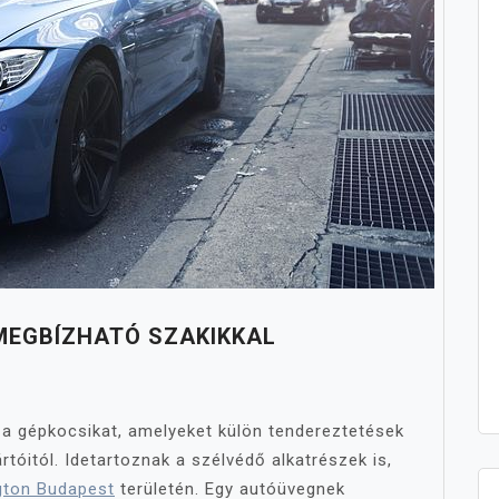
MEGBÍZHATÓ SZAKIKKAL
 a gépkocsikat, amelyeket külön tendereztetések
tóitól. Idetartoznak a szélvédő alkatrészek is,
ngton Budapest
területén. Egy autóüvegnek