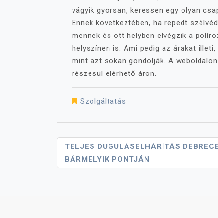
vágyik gyorsan, keressen egy olyan csapa
Ennek következtében, ha repedt szélvéd
mennek és ott helyben elvégzik a polír
helyszínen is. Ami pedig az árakat illet
mint azt sokan gondolják. A weboldalon
részesül elérhető áron.
Szolgáltatás
Bejegyzés
TELJES DUGULÁSELHÁRÍTÁS DEBREC
BÁRMELYIK PONTJÁN
Navigáció