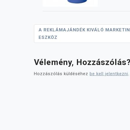
Bejegyzés
A REKLÁMAJÁNDÉK KIVÁLÓ MARKETI
ESZKÖZ
Navigáció
Vélemény, Hozzászólás
Hozzászólás küldéséhez
be kell jelentkezni
.