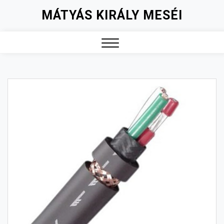
Skip
MÁTYÁS KIRÁLY MESÉI
to
content
Close
Menu