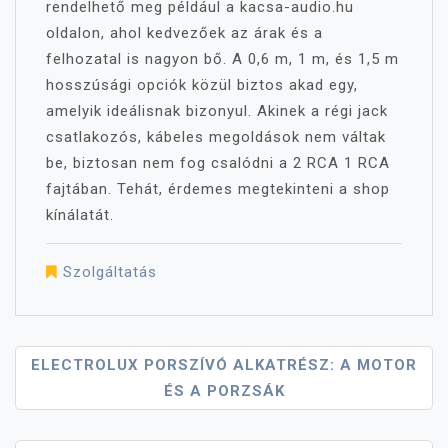
rendelhető meg például a kacsa-audio.hu
oldalon, ahol kedvezőek az árak és a
felhozatal is nagyon bő. A 0,6 m, 1 m, és 1,5 m
hosszúsági opciók közül biztos akad egy,
amelyik ideálisnak bizonyul. Akinek a régi jack
csatlakozós, kábeles megoldások nem váltak
be, biztosan nem fog csalódni a 2 RCA 1 RCA
fajtában. Tehát, érdemes megtekinteni a shop
kínálatát.
Szolgáltatás
Bejegyzés
ELECTROLUX PORSZÍVÓ ALKATRÉSZ: A MOTOR
ÉS A PORZSÁK
Navigáció