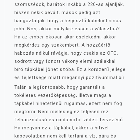
szomszédok, barátok inkább a 220-as ajánlják,
hiszen nekik bevált, mások pedig azt
hangoztatják, hogy a hegesztő kábelnél nincs
jobb. Nos, akkor melyikre essen a választás?
Ha az ember okosan akar cselekedni, akkor
megkérdez egy szakembert. A hozzáértő
habozás nélkül rávágja, hogy csakis az OFC,
sodrott vagy fonott vékony elemi szálakkal
bíró tápkábel jöhet szóba. Ez a korszerű jellege
és fejlettsége miatt megannyi pozitívummal bír.
Talán a legfontosabb, hogy garantált a
tökéletes vezetőképesség, illetve maga a
tápkábel hihetetlenül rugalmas, ezért nem fog
megtörni. Nem mellesleg ez teljesen réz
felhasználású és oxidációtól védett tervezésű.
Ha megvan ez a tápkábel, akkor a hifivel
kapcsolatban nem kell tartani a víz, pára és