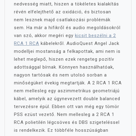
nedvesség miatt, hiszen a tökéletes kialakítás
révén elfelejthető az oxidáció, és biztosan
nem lesznek majd csatlakozási problémák
sem. Ha már a hifikről és audio megoldásokról
van szó, akkor megéri egy
kicsit beszélni a 2
RCA 1 RCA
kábelekről. AudioQuest Angel Jack
modelljei mostanság a felkapottak, ami nem is
lehet meglepő, hiszen ezek rengeteg pozitív
adottsággal bírnak. Könnyen használhatóak,
nagyon tartósak és nem utolsó sorban a
minőségüket évekig megtartják. A 2 RCA 1 RCA
nem mellesleg egy aszimmetrikus geometriájú
kábel, amelyik az úgynevezett double balanced
tervezésre épül. Ebben ott van még egy tömör
PSS ezüst vezető. Nem mellesleg a 2 RCA 1
RCA polietilén légcsöves és DBS szigeteléssel
is rendelkezik. Ez többféle hosszúságban