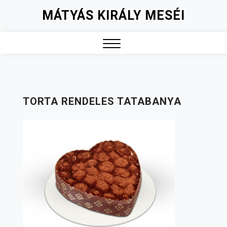
Skip
MÁTYÁS KIRÁLY MESÉI
to
content
Close
Menu
TORTA RENDELES TATABANYA