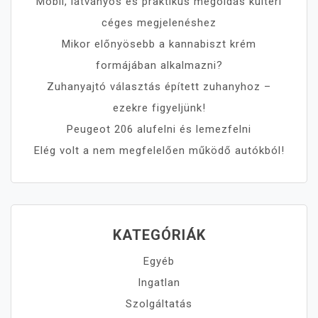
Mobil, látványos és praktikus megoldás kültéri
céges megjelenéshez
Mikor előnyösebb a kannabiszt krém
formájában alkalmazni?
Zuhanyajtó választás épített zuhanyhoz –
ezekre figyeljünk!
Peugeot 206 alufelni és lemezfelni
Elég volt a nem megfelelően működő autókból!
KATEGÓRIÁK
Egyéb
Ingatlan
Szolgáltatás