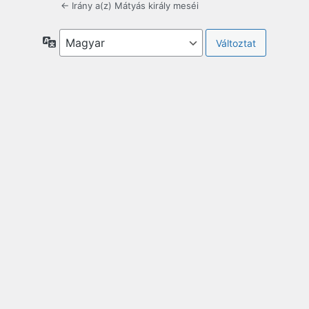
← Irány a(z) Mátyás király meséi
Nyelv