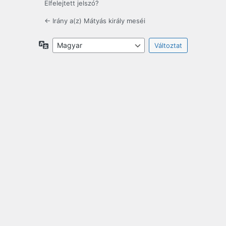
Elfelejtett jelszó?
← Irány a(z) Mátyás király meséi
Nyelv